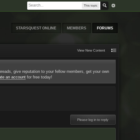
This topic
STARSQUEST ONLINE
MEMBERS
FORUMS
View New Content
 threads, give reputation to your fellow members, get your own
ate an account
for free today!
Please log in to reply