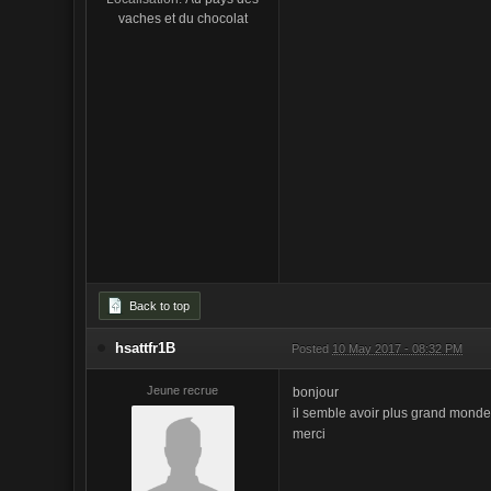
vaches et du chocolat
Back to top
hsattfr1B
Posted
10 May 2017 - 08:32 PM
Jeune recrue
bonjour
il semble avoir plus grand monde 
merci