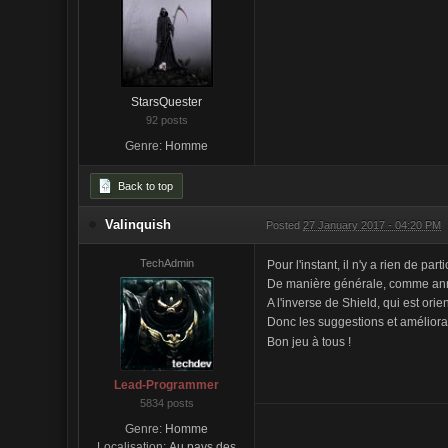
StarsQuester
92 posts
Genre:
Homme
Back to top
Valinquish
Posted
27 January 2017 - 04:20 PM
TechAdmin
Pour l'instant, il n'y a rien de part
De manière générale, comme anno
A l'inverse de Shield, qui est orie
Donc les suggestions et améliora
Bon jeu à tous !
Lead-Programmer
5834 posts
Genre:
Homme
Localisation:
Au pays des