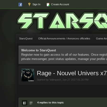
Sign In
Create Account
StarsQuest
Official Announcements / Annonces officielles
Game Ann
Welcome to StarsQuest
Register now to gain access to all of our features. Once regist
private messenger, post status updates, manage your profile
Rage - Nouvel Univers x7
Started by
Valinquish
,
Jan 27 2017 01:30 PM
4 replies to this topic