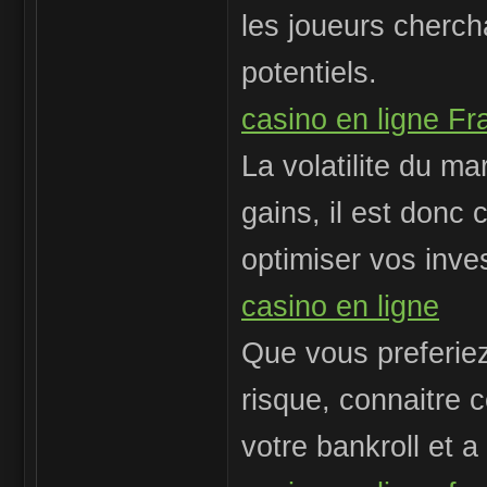
les joueurs chercha
potentiels.
casino en ligne Fr
La volatilite du ma
gains, il est donc 
optimiser vos inve
casino en ligne
Que vous preferiez
risque, connaitre 
votre bankroll et a