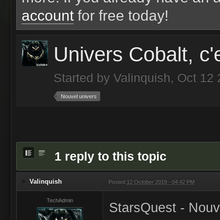
account
for free today!
Univers Cobalt, c'e
Started by
Valinquish
,
Oct 12
Nouvel univers
1 reply to this topic
Valinquish
Posted
12 October 2019 - 04:42 PM
TechAdmin
StarsQuest - Nouv