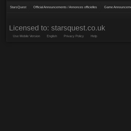
StarsQuest
Official Announcements / Annonces officielles
Game Announcemen
Licensed to: starsquest.co.uk
Use Mobile Version
English
Privacy Policy
Help