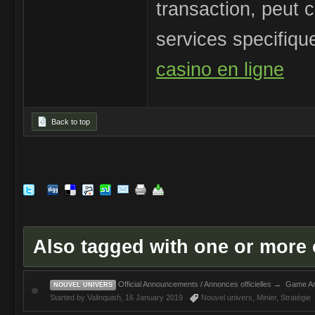
transaction, peut
services specifiqu
casino en ligne
Back to top
Also tagged with one or more 
Official Announcements / Annonces officielles
→
Game An
NOUVEL UNIVERS
Started by
Valinquish
,
16 January 2019
Nouvel univers
,
Minier
,
Stratégie